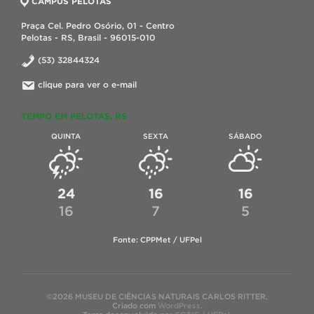
CAMPUS PELOTAS
Praça Cel. Pedro Osório, 01 - Centro
Pelotas - RS, Brasil - 96015-010
(53) 32844324
clique para ver o e-mail
TEMPO EM PELOTAS, RS
QUINTA
SEXTA
SÁBADO
24
16
16
16
7
5
Fonte: CPPMet / UFPel
©2026 MUSEU DE CIÊNCIAS NATURAIS CARLOS RITTER.
Criado com
WordPress
.