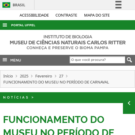
BRASIL
Simplifique!
ACESSIBILIDADE
CONTRASTE
MAPA DO SITE
Comunica BR
PORTAL UFPEL
Participe
ACESSO À INFORMAÇÃO
INSTITUTO DE BIOLOGIA
Acesso à informação
MUSEU DE CIÊNCIAS NATURAIS CARLOS RITTER
AUDITORIA
CONHEÇA E PRESERVE O BIOMA PAMPA
Legislação
COBALTO
Canais
MENU
CONCURSOS
Início
2025
Fevereiro
27
EDITAIS
FUNCIONAMENTO DO MUSEU NO PERÍODO DE CARNAVAL
INTERNACIONAL
OUVIDORIA
NOTÍCIAS
>
PORTARIAS
FUNCIONAMENTO DO
TELEFONES
MUSEU NO PERÍODO DE