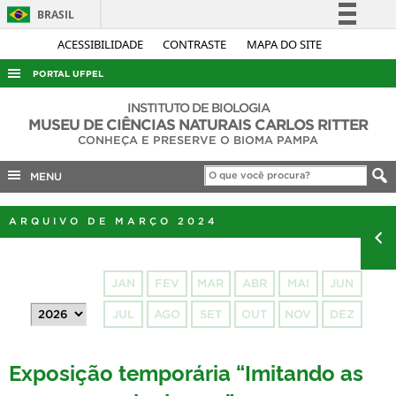
BRASIL
Simplifique!
ACESSIBILIDADE
CONTRASTE
MAPA DO SITE
Comunica BR
PORTAL UFPEL
Participe
ACESSO À INFORMAÇÃO
INSTITUTO DE BIOLOGIA
Acesso à informação
MUSEU DE CIÊNCIAS NATURAIS CARLOS RITTER
AUDITORIA
CONHEÇA E PRESERVE O BIOMA PAMPA
Legislação
COBALTO
Canais
MENU
CONCURSOS
ARQUIVO DE MARÇO 2024
EDITAIS
INTERNACIONAL
JAN
FEV
MAR
ABR
MAI
JUN
OUVIDORIA
JUL
AGO
SET
OUT
NOV
DEZ
PORTARIAS
TELEFONES
Exposição temporária “Imitando as