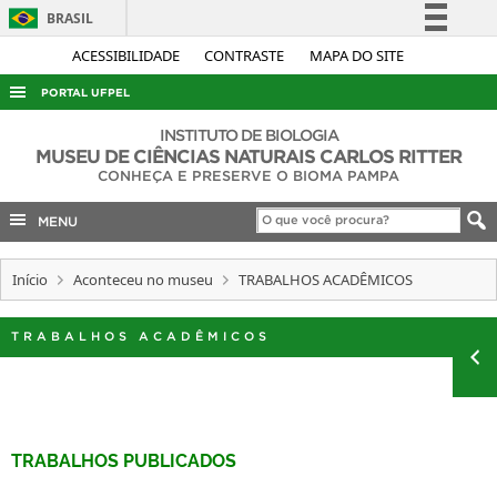
BRASIL
Simplifique!
ACESSIBILIDADE
CONTRASTE
MAPA DO SITE
Comunica BR
PORTAL UFPEL
Participe
ACESSO À INFORMAÇÃO
INSTITUTO DE BIOLOGIA
Acesso à informação
MUSEU DE CIÊNCIAS NATURAIS CARLOS RITTER
AUDITORIA
CONHEÇA E PRESERVE O BIOMA PAMPA
Legislação
COBALTO
Canais
MENU
CONCURSOS
Início
Aconteceu no museu
TRABALHOS ACADÊMICOS
EDITAIS
INTERNACIONAL
TRABALHOS ACADÊMICOS
OUVIDORIA
PORTARIAS
TELEFONES
TRABALHOS PUBLICADOS