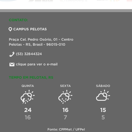
CONTATO:
CAMPUS PELOTAS
Praça Cel. Pedro Osório, 01 - Centro
Pelotas - RS, Brasil - 96015-010
(53) 32844324
clique para ver o e-mail
TEMPO EM PELOTAS, RS
QUINTA
SEXTA
SÁBADO
24
16
15
16
7
5
Fonte: CPPMet / UFPel