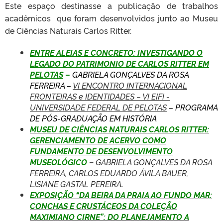
Este espaço destinasse a publicação de trabalhos
acadêmicos que foram desenvolvidos junto ao Museu
de Ciências Naturais Carlos Ritter.
ENTRE ALEIAS E CONCRETO: INVESTIGANDO O
LEGADO DO PATRIMONIO DE CARLOS RITTER EM
PELOTAS
–
GABRIELA GONÇALVES DA ROSA
FERREIRA –
VI ENCONTRO INTERNACIONAL
FRONTEIRAS e IDENTIDADES – VI EIFI -
UNIVERSIDADE FEDERAL DE PELOTAS
– PROGRAMA
DE PÓS-GRADUAÇÃO EM HISTÓRIA
M
USEU DE CIÊNCIAS NATURAIS CARLOS RITTER:
GERENCIAMENTO DE ACERVO COMO
FUNDAMENTO DE DESENVOLVIMENTO
MUSEOLÓGICO
–
GABRIELA GONÇALVES DA ROSA
FERREIRA, CARLOS EDUARDO ÁVILA BAUER,
LISIANE GASTAL PEREIRA
.
EXPOSIÇÃO “DA BEIRA DA PRAIA AO FUNDO MAR:
CONCHAS E CRUSTÁCEOS DA COLEÇÃO
MAXIMIANO CIRNE”: DO PLANEJAMENTO A