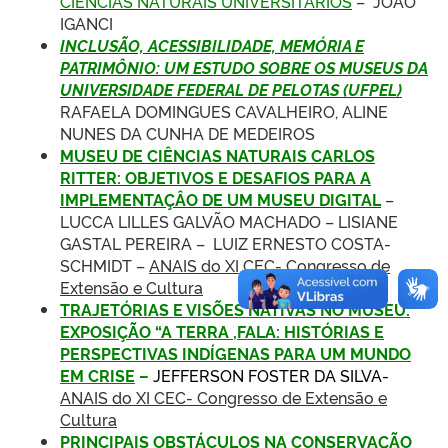
CIENCIAS NATURAIS UNIVERSITARIOS
– JOÃO
IGANCI
INCLUSÃO, ACESSIBILIDADE, MEMÓRIA E
PATRIMÔNIO: UM ESTUDO SOBRE OS MUSEUS DA
UNIVERSIDADE FEDERAL DE PELOTAS (UFPEL)
RAFAELA DOMINGUES CAVALHEIRO, ALINE
NUNES DA CUNHA DE MEDEIROS
MUSEU DE CIÊNCIAS NATURAIS CARLOS
RITTER: OBJETIVOS E DESAFIOS PARA A
IMPLEMENTAÇÂO DE UM MUSEU DIGITAL
–
LUCCA LILLES GALVÃO MACHADO – LISIANE
GASTAL PEREIRA – LUIZ ERNESTO COSTA-
SCHMIDT –
ANAIS do XI CEC- Congresso de
Extensão e Cultura
TRAJETÓRIAS E VISÕES NATIVAS NO MUSEU:
EXPOSIÇÃO “A TERRA ,FALA: HISTÓRIAS E
PERSPECTIVAS INDÍGENAS PARA UM MUNDO
EM CRISE
–
JEFFERSON FOSTER DA SILVA-
ANAIS do XI CEC- Congresso de Extensão e
Cultura
PRINCIPAIS OBSTÁCULOS NA CONSERVAÇÃO