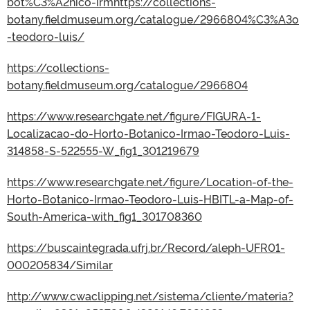
bot%C3%A2nico-irmhttps://collections-
botany.fieldmuseum.org/catalogue/2966804%C3%A3o
-teodoro-luis/
https://collections-
botany.fieldmuseum.org/catalogue/2966804
https://www.researchgate.net/figure/FIGURA-1-
Localizacao-do-Horto-Botanico-Irmao-Teodoro-Luis-
314858-S-522555-W_fig1_301219679
https://www.researchgate.net/figure/Location-of-the-
Horto-Botanico-Irmao-Teodoro-Luis-HBITL-a-Map-of-
South-America-with_fig1_301708360
https://buscaintegrada.ufrj.br/Record/aleph-UFR01-
000205834/Similar
http://www.cwaclipping.net/sistema/cliente/materia?