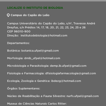
LOCALIZE O INSTITUTO DE BIOLOGIA
Campus do Capão do Leão
Campus Universitário do Capão do Leão, s/nº, Travessa André
Dreyfus, s/n Prédios 14, 17, 18, 20, 21, 22, 23, 24, 25 e 26
CEP 96010-900
Direção: institutodebiologia@hotmail.com
Departamentos:
Botânica: botanica.ufpel@gmail.com
Morfologia: dmib_ufpel@hotmail.com
Microbiologia e Parasitologia: demp.ib.ufpel@gmail.com
Fisiologia e Farmacologia: dfisiologiafarmacologia@gmail.com
Ecologia, Zoologia e Genética: ibdezg@hotmail.com
Órgãos Suplementares:
Núcleo de Reabilitação a Fauna Silvestre: nurfs.ufpel@gmail.com
Museus de Ciências Naturais Carlos Ritter: