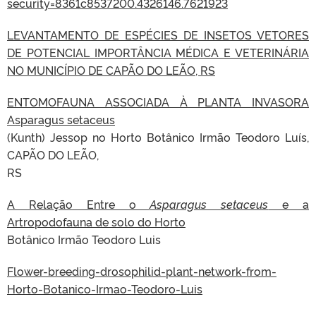
security=8361c8537200.4326146.7621923
LEVANTAMENTO DE ESPÉCIES DE INSETOS VETORES
DE POTENCIAL IMPORTÂNCIA MÉDICA E VETERINÁRIA
NO MUNICÍPIO DE CAPÃO DO LEÃO, RS
ENTOMOFAUNA ASSOCIADA À PLANTA INVASORA
Asparagus setaceus
(Kunth) Jessop no Horto Botânico Irmão Teodoro Luís,
CAPÃO DO LEÃO,
RS
A Relação Entre o
Asparagus setaceus
e a
Artropodofauna de solo do Horto
Botânico Irmão Teodoro Luis
Flower-breeding-drosophilid-plant-network-from-
Horto-Botanico-Irmao-Teodoro-Luis