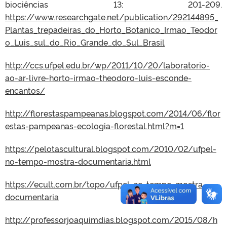
biociências 13: 201-209.
https://www.researchgate.net/publication/292144895_
Plantas_trepadeiras_do_Horto_Botanico_Irmao_Teodor
o_Luis_sul_do_Rio_Grande_do_Sul_Brasil
http://ccs.ufpel.edu.br/wp/2011/10/20/laboratorio-
ao-ar-livre-horto-irmao-theodoro-luis-esconde-
encantos/
http://florestaspampeanas.blogspot.com/2014/06/flor
estas-pampeanas-ecologia-florestal.html?m=1
https://pelotascultural.blogspot.com/2010/02/ufpel-
no-tempo-mostra-documentaria.html
https://ecult.com.br/topo/ufpel-no-tempo-mostra-
documentaria
http://professorjoaquimdias.blogspot.com/2015/08/h