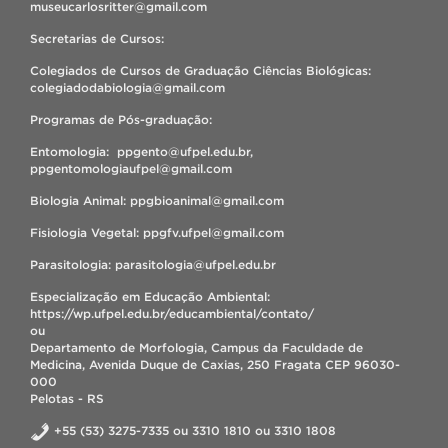
museucarlosritter@gmail.com
Secretarias de Cursos:
Colegiados de Cursos de Graduação Ciências Biológicas:
colegiadodabiologia@gmail.com
Programas de Pós-graduação:
Entomologia: ppgento@ufpel.edu.br,
ppgentomologiaufpel@gmail.com
Biologia Animal: ppgbioanimal@gmail.com
Fisiologia Vegetal: ppgfv.ufpel@gmail.com
Parasitologia: parasitologia@ufpel.edu.br
Especialização em Educação Ambiental:
https://wp.ufpel.edu.br/educambiental/contato/
ou
Departamento de Morfologia, Campus da Faculdade de
Medicina, Avenida Duque de Caxias, 250 Fragata CEP 96030-
000
Pelotas - RS
+55 (53) 3275-7335 ou 3310 1810 ou 3310 1808