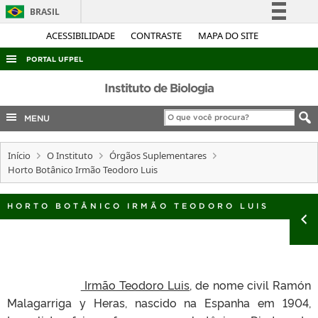
BRASIL
Simplifique!
ACESSIBILIDADE
CONTRASTE
MAPA DO SITE
Comunica BR
PORTAL UFPEL
Participe
ACESSO À INFORMAÇÃO
Instituto de Biologia
Acesso à informação
AUDITORIA
MENU
Legislação
COBALTO
Canais
Início
O Instituto
Órgãos Suplementares
CONCURSOS
Horto Botânico Irmão Teodoro Luis
EDITAIS
INTERNACIONAL
HORTO BOTÂNICO IRMÃO TEODORO LUIS
OUVIDORIA
PORTARIAS
TELEFONES
Irmão Teodoro Luis
, de nome civil Ramón
Malagarriga y Heras, nascido na Espanha em 1904,