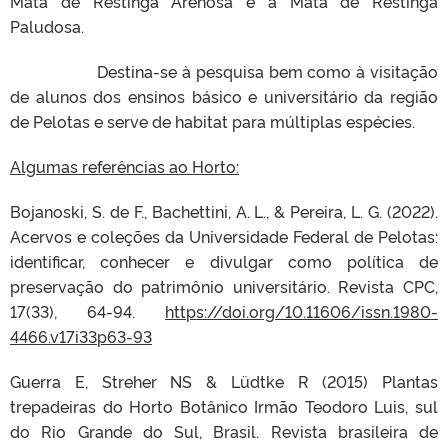
Mata de Restinga Arenosa e a Mata de Restinga
Paludosa.
Destina-se à pesquisa bem como à visitação
de alunos dos ensinos básico e universitário da região
de Pelotas e serve de habitat para múltiplas espécies.
Algumas referências ao Horto:
Bojanoski, S. de F., Bachettini, A. L., & Pereira, L. G. (2022).
Acervos e coleções da Universidade Federal de Pelotas:
identificar, conhecer e divulgar como política de
preservação do patrimônio universitário. Revista CPC,
17(33), 64-94.
https://doi.org/10.11606/issn.1980-
4466.v17i33p63-93
Guerra E, Streher NS & Lüdtke R (2015) Plantas
trepadeiras do Horto Botânico Irmão Teodoro Luis, sul
do Rio Grande do Sul, Brasil. Revista brasileira de