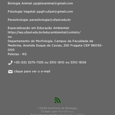
Biologia Animal: ppgbioanimal@gmail.com
Fisiologia Vegetal: ppgfv.ufpel@gmail.com
Parasitologia: parasitologia@ufpel.edu.br
Especialização em Educação Ambiental:
https://wp.ufpel.edu.br/educambiental/contato/
ou
Departamento de Morfologia, Campus da Faculdade de
Medicina, Avenida Duque de Caxias, 250 Fragata CEP 96030-
000
Pelotas - RS
+55 (53) 3275-7335 ou 3310 1810 ou 3310 1808
clique para ver o e-mail
©2026 Instituto de Biologia.
Criado com
WordPress
.
Tema desenvolvido por
SGTIC / UFPel
.