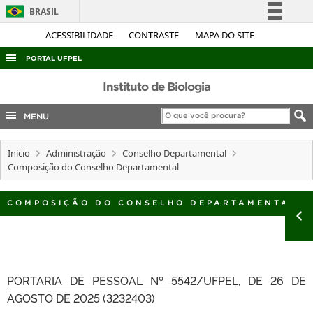
BRASIL
Simplifique!
ACESSIBILIDADE
CONTRASTE
MAPA DO SITE
Comunica BR
PORTAL UFPEL
Participe
ACESSO À INFORMAÇÃO
Instituto de Biologia
Acesso à informação
AUDITORIA
MENU
Legislação
COBALTO
Canais
Início
Administração
Conselho Departamental
CONCURSOS
Composição do Conselho Departamental
EDITAIS
INTERNACIONAL
COMPOSIÇÃO DO CONSELHO DEPARTAMENTAL
OUVIDORIA
PORTARIAS
TELEFONES
PORTARIA DE PESSOAL Nº 5542/UFPEL
, DE 26 DE
AGOSTO DE 2025 (3232403)