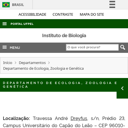
BRASIL
Simplifique!
ACESSIBILIDADE
CONTRASTE
MAPA DO SITE
Comunica BR
PORTAL UFPEL
Participe
ACESSO À INFORMAÇÃO
Instituto de Biologia
Acesso à informação
AUDITORIA
MENU
Legislação
COBALTO
Canais
Início
Departamentos
CONCURSOS
Departamento de Ecologia, Zoologia e Genética
EDITAIS
INTERNACIONAL
DEPARTAMENTO DE ECOLOGIA, ZOOLOGIA E
GENÉTICA
OUVIDORIA
PORTARIAS
TELEFONES
Localização:
Travessa André
Dreyfus,
s/n, Prédio 23,
Campus Universitário do Capão do Leão – CEP 96010-