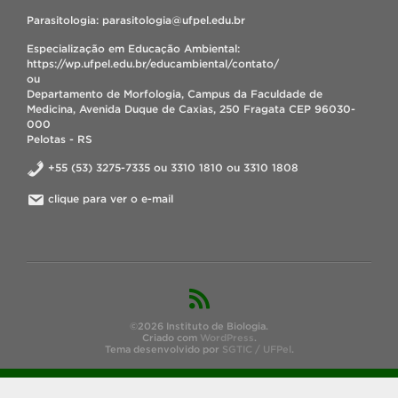
Parasitologia: parasitologia@ufpel.edu.br
Especialização em Educação Ambiental:
https://wp.ufpel.edu.br/educambiental/contato/
ou
Departamento de Morfologia, Campus da Faculdade de
Medicina, Avenida Duque de Caxias, 250 Fragata CEP 96030-
000
Pelotas - RS
+55 (53) 3275-7335 ou 3310 1810 ou 3310 1808
clique para ver o e-mail
©2026 Instituto de Biologia.
Criado com
WordPress
.
Tema desenvolvido por
SGTIC / UFPel
.