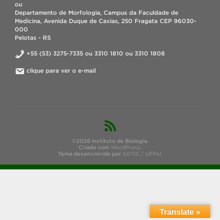
ou
Departamento de Morfologia, Campus da Faculdade de
Medicina, Avenida Duque de Caxias, 250 Fragata CEP 96030-
000
Pelotas - RS
+55 (53) 3275-7335 ou 3310 1810 ou 3310 1808
clique para ver o e-mail
©2026 Instituto de Biologia.
Criado com
WordPress
.
Tema desenvolvido por
SGTIC / UFPel
.
Translate »