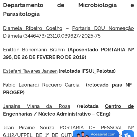
Departamento de Microbiologia e
Parasitologia
Diamela Ribeiro Coelho
–
Portaria DOU Nomeação
Diâmela (3446473)
23110.039627/2025-75
Enilton Bonemann Brahm
(Aposentado PORTARIA Nº
395, DE 26 DE FEVEREIRO DE 2019)
Estefani Tavares Jansen
(relotada IFSUl_Pelotas)
Fábio Leonardi Recuero Garcia
(relocado para NF-
PROGEP)
Janaina Viana da Rosa
(relotada
Centro de
Engenharias
/
Núcleo Administrativo – CEng
)
Jean Piraine Souza
PORTARIA DE PESSOAL Nº
6.112/UFPEL, DE 1º DE OUTUBRO DE 2025
(3344665)