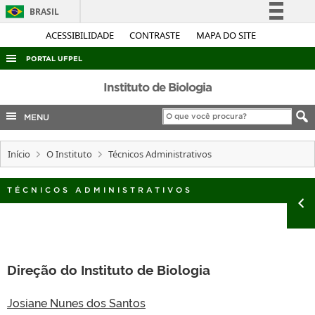
BRASIL
Simplifique!
ACESSIBILIDADE
CONTRASTE
MAPA DO SITE
Comunica BR
PORTAL UFPEL
Participe
ACESSO À INFORMAÇÃO
Instituto de Biologia
Acesso à informação
AUDITORIA
MENU
Legislação
COBALTO
Canais
Início
O Instituto
Técnicos Administrativos
CONCURSOS
EDITAIS
TÉCNICOS ADMINISTRATIVOS
INTERNACIONAL
OUVIDORIA
PORTARIAS
Direção do Instituto de Biologia
TELEFONES
Josiane Nunes dos Santos