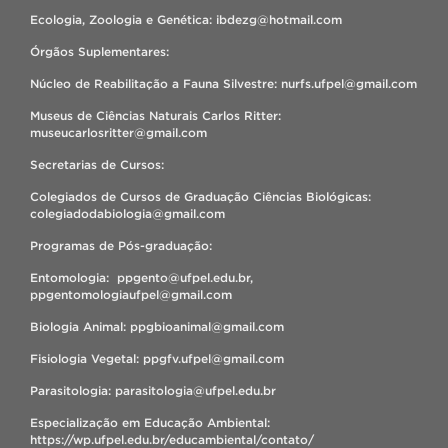
Ecologia, Zoologia e Genética: ibdezg@hotmail.com
Órgãos Suplementares:
Núcleo de Reabilitação a Fauna Silvestre: nurfs.ufpel@gmail.com
Museus de Ciências Naturais Carlos Ritter:
museucarlosritter@gmail.com
Secretarias de Cursos:
Colegiados de Cursos de Graduação Ciências Biológicas:
colegiadodabiologia@gmail.com
Programas de Pós-graduação:
Entomologia: ppgento@ufpel.edu.br,
ppgentomologiaufpel@gmail.com
Biologia Animal: ppgbioanimal@gmail.com
Fisiologia Vegetal: ppgfv.ufpel@gmail.com
Parasitologia: parasitologia@ufpel.edu.br
Especialização em Educação Ambiental:
https://wp.ufpel.edu.br/educambiental/contato/