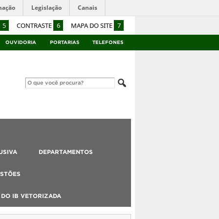
mação
Legislação
Canais
5
CONTRASTE
6
MAPA DO SITE
7
OUVIDORIA
PORTARIAS
TELEFONES
USIVA
DEPARTAMENTOS
STÕES
DO IB VETORIZADA