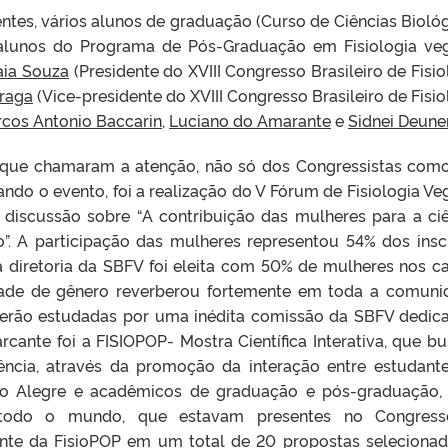
vários alunos de graduação (Curso de Ciências Biológ
 alunos do Programa de Pós-Graduação em Fisiologia veg
ia Souza
(Presidente do XVIII Congresso Brasileiro de Fisio
Braga
(Vice-presidente do XVIII Congresso Brasileiro de Fisio
cos Antonio Baccarin
,
Luciano do Amarante
e
Sidnei Deune
maram a atenção, não só dos Congressistas como
do o evento, foi a realização do V Fórum de Fisiologia Veg
discussão sobre “A contribuição das mulheres para a ciê
. A participação das mulheres representou 54% dos inscr
 diretoria da SBFV foi eleita com 50% de mulheres nos c
dade de gênero reverberou fortemente em toda a comuni
serão estudadas por uma inédita comissão da SBFV dedic
ante foi a FISIOPOP- Mostra Científica Interativa, que b
iência, através da promoção da interação entre estudant
rto Alegre e acadêmicos de graduação e pós-graduação
e todo o mundo, que estavam presentes no Congress
nte da FisioPOP em um total de 20 propostas selecionad