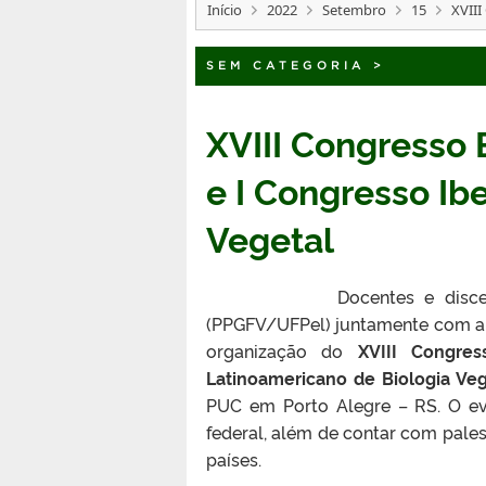
Início
2022
Setembro
15
XVIII
SEM CATEGORIA
>
XVIII Congresso B
e I Congresso Ib
Vegetal
Docentes e discentes do 
(PPGFV/UFPel) juntamente com a So
organização do
XVIII Congres
Latinoamericano de Biologia Veg
PUC em Porto Alegre – RS. O ev
federal, além de contar com pales
países.