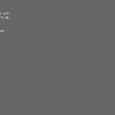
, s/nº,
17, 18,
.com