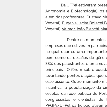
Da UFPel estiveram presentes, 
Agronomia e Biotecnologia), os
além dos professores,
Gustavo Ma
Vegetal),
Eugenia Jacira Bolacel 
Vegetal),
Valmor João Bianchi,
Mar
Dentre os momentos que cha
empresas que estiveram patrocinan
no qual ocorreu uma importante 
bem como os desafios de gênero”
38% dos palestrantes e uma nova
principais. O fórum sobre equi
levantando pontos e ações que 
esse assunto. Outro momento marc
incentivar a popularização da c
escolas da rede pública de Po
congressistas e cientistas d
PPGFV/UFPel participou ativame