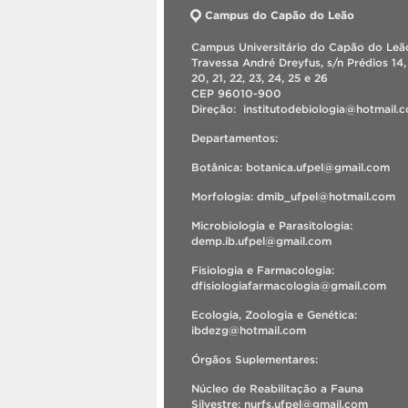
Campus do Capão do Leão
Campus Universitário do Capão do Leão
Travessa André Dreyfus, s/n Prédios 14, 
20, 21, 22, 23, 24, 25 e 26
CEP 96010-900
Direção: institutodebiologia@hotmail
Departamentos:
Botânica: botanica.ufpel@gmail.com
Morfologia: dmib_ufpel@hotmail.com
Microbiologia e Parasitologia:
demp.ib.ufpel@gmail.com
Fisiologia e Farmacologia:
dfisiologiafarmacologia@gmail.com
Ecologia, Zoologia e Genética:
ibdezg@hotmail.com
Órgãos Suplementares:
Núcleo de Reabilitação a Fauna
Silvestre: nurfs.ufpel@gmail.com