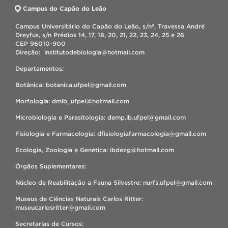
Campus do Capão do Leão
Campus Universitário do Capão do Leão, s/nº, Travessa André
Dreyfus, s/n Prédios 14, 17, 18, 20, 21, 22, 23, 24, 25 e 26
CEP 96010-900
Direção: institutodebiologia@hotmail.com
Departamentos:
Botânica: botanica.ufpel@gmail.com
Morfologia: dmib_ufpel@hotmail.com
Microbiologia e Parasitologia: demp.ib.ufpel@gmail.com
Fisiologia e Farmacologia: dfisiologiafarmacologia@gmail.com
Ecologia, Zoologia e Genética: ibdezg@hotmail.com
Órgãos Suplementares:
Núcleo de Reabilitação a Fauna Silvestre: nurfs.ufpel@gmail.com
Museus de Ciências Naturais Carlos Ritter:
museucarlosritter@gmail.com
Secretarias de Cursos: