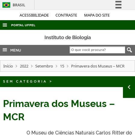
BRASIL
Simplifique!
ACESSIBILIDADE
CONTRASTE
MAPA DO SITE
Comunica BR
PORTAL UFPEL
Participe
ACESSO À INFORMAÇÃO
Instituto de Biologia
Acesso à informação
AUDITORIA
MENU
Legislação
COBALTO
Canais
Início
2022
Setembro
15
Primavera dos Museus – MCR
CONCURSOS
EDITAIS
SEM CATEGORIA
>
INTERNACIONAL
OUVIDORIA
Primavera dos Museus –
PORTARIAS
MCR
TELEFONES
O Museu de Ciências Naturais Carlos Ritter do