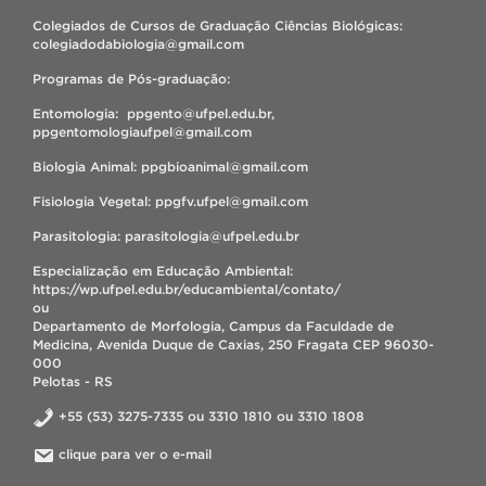
Colegiados de Cursos de Graduação Ciências Biológicas:
colegiadodabiologia@gmail.com
Programas de Pós-graduação:
Entomologia: ppgento@ufpel.edu.br,
ppgentomologiaufpel@gmail.com
Biologia Animal: ppgbioanimal@gmail.com
Fisiologia Vegetal: ppgfv.ufpel@gmail.com
Parasitologia: parasitologia@ufpel.edu.br
Especialização em Educação Ambiental:
https://wp.ufpel.edu.br/educambiental/contato/
ou
Departamento de Morfologia, Campus da Faculdade de
Medicina, Avenida Duque de Caxias, 250 Fragata CEP 96030-
000
Pelotas - RS
+55 (53) 3275-7335 ou 3310 1810 ou 3310 1808
clique para ver o e-mail