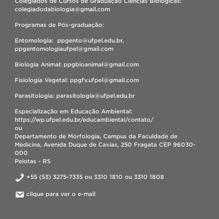
Colegiados de Cursos de Graduação Ciências Biológicas:
colegiadodabiologia@gmail.com
Programas de Pós-graduação:
Entomologia: ppgento@ufpel.edu.br,
ppgentomologiaufpel@gmail.com
Biologia Animal: ppgbioanimal@gmail.com
Fisiologia Vegetal: ppgfv.ufpel@gmail.com
Parasitologia: parasitologia@ufpel.edu.br
Especialização em Educação Ambiental:
https://wp.ufpel.edu.br/educambiental/contato/
ou
Departamento de Morfologia, Campus da Faculdade de
Medicina, Avenida Duque de Caxias, 250 Fragata CEP 96030-
000
Pelotas - RS
+55 (53) 3275-7335 ou 3310 1810 ou 3310 1808
clique para ver o e-mail