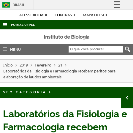
BRASIL
Simplifique!
ACESSIBILIDADE
CONTRASTE
MAPA DO SITE
Comunica BR
PORTAL UFPEL
Participe
ACESSO À INFORMAÇÃO
Instituto de Biologia
Acesso à informação
AUDITORIA
MENU
Legislação
COBALTO
Canais
Início
2019
Fevereiro
21
CONCURSOS
Laboratórios da Fisiologia e Farmacologia recebem peritos para
EDITAIS
elaboração de laudos ambientais
INTERNACIONAL
SEM CATEGORIA
>
OUVIDORIA
PORTARIAS
Laboratórios da Fisiologia e
TELEFONES
Farmacologia recebem