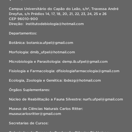
Campus Universitário do Capão do Leão, s/nº, Travessa André
Dreyfus, s/n Prédios 14, 17, 18, 20, 21, 22, 23, 24, 25 e 26
CEP 96010-900
Direção: institutodebiologia@hotmail.com
Departamentos:
Botânica: botanica.ufpel@gmail.com
Morfologia: dmib_ufpel@hotmail.com
Microbiologia e Parasitologia: demp.ib.ufpel@gmail.com
Fisiologia e Farmacologia: dfisiologiafarmacologia@gmail.com
Ecologia, Zoologia e Genética: ibdezg@hotmail.com
Órgãos Suplementares:
Núcleo de Reabilitação a Fauna Silvestre: nurfs.ufpel@gmail.com
Museus de Ciências Naturais Carlos Ritter:
museucarlosritter@gmail.com
Secretarias de Cursos: