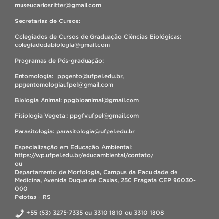
museucarlosritter@gmail.com
Secretarias de Cursos:
Colegiados de Cursos de Graduação Ciências Biológicas:
colegiadodabiologia@gmail.com
Programas de Pós-graduação:
Entomologia: ppgento@ufpel.edu.br,
ppgentomologiaufpel@gmail.com
Biologia Animal: ppgbioanimal@gmail.com
Fisiologia Vegetal: ppgfv.ufpel@gmail.com
Parasitologia: parasitologia@ufpel.edu.br
Especialização em Educação Ambiental:
https://wp.ufpel.edu.br/educambiental/contato/
ou
Departamento de Morfologia, Campus da Faculdade de
Medicina, Avenida Duque de Caxias, 250 Fragata CEP 96030-
000
Pelotas - RS
+55 (53) 3275-7335 ou 3310 1810 ou 3310 1808