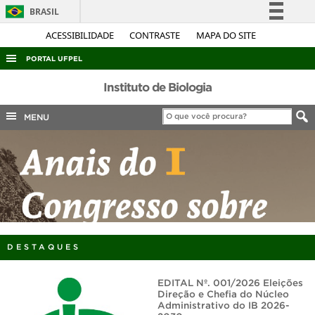
BRASIL
Simplifique!
ACESSIBILIDADE
CONTRASTE
MAPA DO SITE
Comunica BR
PORTAL UFPEL
Participe
ACESSO À INFORMAÇÃO
Instituto de Biologia
Acesso à informação
AUDITORIA
MENU
Legislação
COBALTO
Canais
CONCURSOS
EDITAIS
INTERNACIONAL
OUVIDORIA
DESTAQUES
PORTARIAS
TELEFONES
EDITAL Nº. 001/2026 Eleições
Direção e Chefia do Núcleo
Administrativo do IB 2026-