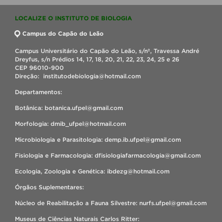
LOCALIZE O INSTITUTO DE BIOLOGIA
Campus do Capão do Leão
Campus Universitário do Capão do Leão, s/nº, Travessa André
Dreyfus, s/n Prédios 14, 17, 18, 20, 21, 22, 23, 24, 25 e 26
CEP 96010-900
Direção: institutodebiologia@hotmail.com
Departamentos:
Botânica: botanica.ufpel@gmail.com
Morfologia: dmib_ufpel@hotmail.com
Microbiologia e Parasitologia: demp.ib.ufpel@gmail.com
Fisiologia e Farmacologia: dfisiologiafarmacologia@gmail.com
Ecologia, Zoologia e Genética: ibdezg@hotmail.com
Órgãos Suplementares:
Núcleo de Reabilitação a Fauna Silvestre: nurfs.ufpel@gmail.com
Museus de Ciências Naturais Carlos Ritter: