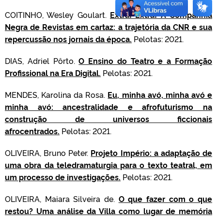
COITINHO, Wesley Goulart.
Extra! Extra! A Companhia
Negra de Revistas em cartaz: a trajetória da CNR e sua
repercussão nos jornais da época.
Pelotas: 2021.
DIAS, Adriel Pôrto.
O Ensino do Teatro e a Formação
Profissional na Era Digital.
Pelotas: 2021.
MENDES, Karolina da Rosa.
Eu, minha avó, minha avó e
minha avó: ancestralidade e afrofuturismo na
construção de universos ficcionais
afrocentrados.
Pelotas: 2021.
OLIVEIRA, Bruno Peter.
Projeto Império: a adaptação de
uma obra da teledramaturgia para o texto teatral, em
um processo de investigações.
Pelotas: 2021.
OLIVEIRA, Maiara Silveira de.
O que fazer com o que
restou? Uma análise da Villa como lugar de memória