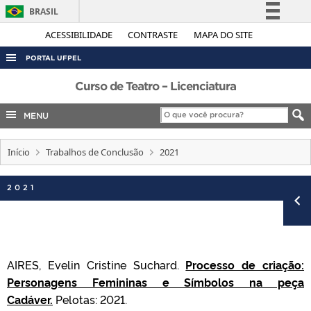
BRASIL
Simplifique!
ACESSIBILIDADE
CONTRASTE
MAPA DO SITE
Comunica BR
PORTAL UFPEL
Participe
ACESSO À INFORMAÇÃO
Curso de Teatro – Licenciatura
Acesso à informação
AUDITORIA
MENU
Legislação
COBALTO
Canais
Início
Trabalhos de Conclusão
2021
CONCURSOS
EDITAIS
2021
INTERNACIONAL
OUVIDORIA
PORTARIAS
AIRES, Evelin Cristine Suchard.
Processo de criação:
TELEFONES
Personagens Femininas e Símbolos na peça
Cadáver.
Pelotas: 2021.