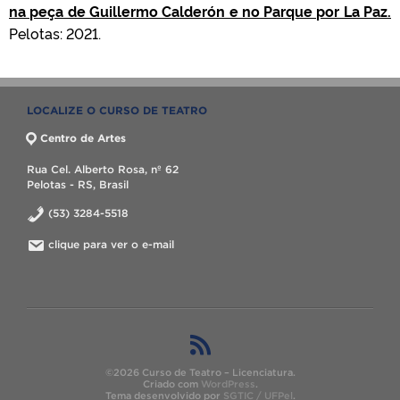
na peça de Guillermo Calderón e no Parque por La Paz.
Pelotas: 2021.
LOCALIZE O CURSO DE TEATRO
Centro de Artes
Rua Cel. Alberto Rosa, nº 62
Pelotas - RS, Brasil
(53) 3284-5518
clique para ver o e-mail
©2026 Curso de Teatro – Licenciatura.
Criado com
WordPress
.
Tema desenvolvido por
SGTIC / UFPel
.