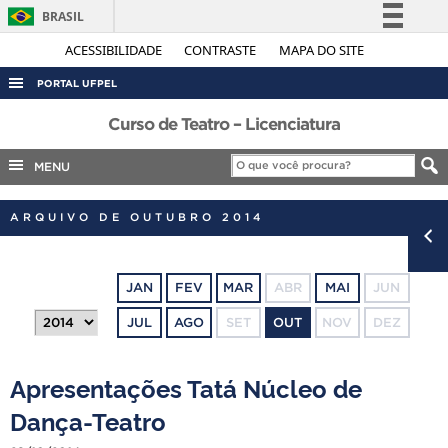
BRASIL
Simplifique!
ACESSIBILIDADE
CONTRASTE
MAPA DO SITE
Comunica BR
PORTAL UFPEL
Participe
ACESSO À INFORMAÇÃO
Curso de Teatro – Licenciatura
Acesso à informação
AUDITORIA
MENU
Legislação
COBALTO
Canais
ARQUIVO DE OUTUBRO 2014
CONCURSOS
EDITAIS
JAN
FEV
MAR
ABR
MAI
JUN
INTERNACIONAL
JUL
AGO
SET
OUT
NOV
DEZ
OUVIDORIA
PORTARIAS
Apresentações Tatá Núcleo de
TELEFONES
Dança-Teatro