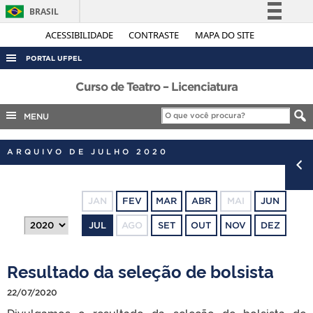
BRASIL
Simplifique!
ACESSIBILIDADE
CONTRASTE
MAPA DO SITE
Comunica BR
PORTAL UFPEL
Participe
ACESSO À INFORMAÇÃO
Curso de Teatro – Licenciatura
Acesso à informação
AUDITORIA
MENU
Legislação
COBALTO
Canais
ARQUIVO DE JULHO 2020
CONCURSOS
EDITAIS
JAN
FEV
MAR
ABR
MAI
JUN
INTERNACIONAL
JUL
AGO
SET
OUT
NOV
DEZ
OUVIDORIA
PORTARIAS
Resultado da seleção de bolsista
TELEFONES
22/07/2020
Divulgamos o resultado da seleção de bolsista de