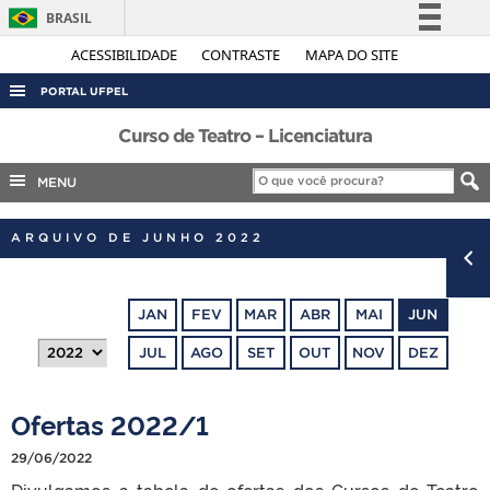
BRASIL
Simplifique!
ACESSIBILIDADE
CONTRASTE
MAPA DO SITE
Comunica BR
PORTAL UFPEL
Participe
ACESSO À INFORMAÇÃO
Curso de Teatro – Licenciatura
Acesso à informação
AUDITORIA
MENU
Legislação
COBALTO
Canais
ARQUIVO DE JUNHO 2022
CONCURSOS
EDITAIS
JAN
FEV
MAR
ABR
MAI
JUN
INTERNACIONAL
JUL
AGO
SET
OUT
NOV
DEZ
OUVIDORIA
PORTARIAS
Ofertas 2022/1
TELEFONES
29/06/2022
Divulgamos a tabela de ofertas dos Cursos de Teatro