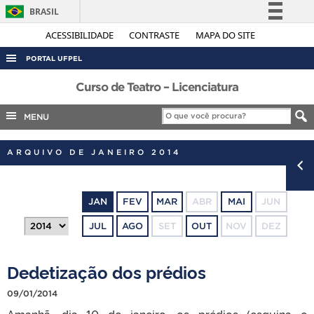
BRASIL
Simplifique!
ACESSIBILIDADE
CONTRASTE
MAPA DO SITE
Comunica BR
PORTAL UFPEL
Participe
ACESSO À INFORMAÇÃO
Curso de Teatro – Licenciatura
Acesso à informação
AUDITORIA
MENU
Legislação
COBALTO
Canais
ARQUIVO DE JANEIRO 2014
CONCURSOS
EDITAIS
JAN
FEV
MAR
ABR
MAI
JUN
INTERNACIONAL
JUL
AGO
SET
OUT
NOV
DEZ
OUVIDORIA
PORTARIAS
Dedetização dos prédios
TELEFONES
09/01/2014
Amanhã, dia 10 de janeiro, os prédios (esquina e