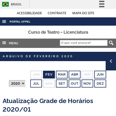
BRASIL
Simplifique!
ACESSIBILIDADE
CONTRASTE
MAPA DO SITE
Comunica BR
PORTAL UFPEL
Participe
ACESSO À INFORMAÇÃO
Curso de Teatro – Licenciatura
Acesso à informação
AUDITORIA
MENU
Legislação
COBALTO
Canais
ARQUIVO DE FEVEREIRO 2020
CONCURSOS
EDITAIS
JAN
FEV
MAR
ABR
MAI
JUN
INTERNACIONAL
JUL
AGO
SET
OUT
NOV
DEZ
OUVIDORIA
PORTARIAS
Atualização Grade de Horários
TELEFONES
2020/01