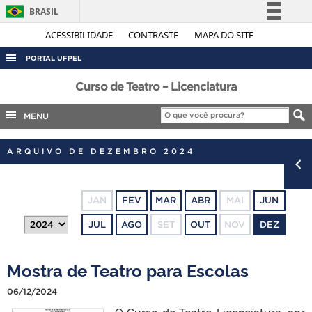
BRASIL
Simplifique!
ACESSIBILIDADE
CONTRASTE
MAPA DO SITE
Comunica BR
PORTAL UFPEL
Participe
ACESSO À INFORMAÇÃO
Curso de Teatro – Licenciatura
Acesso à informação
AUDITORIA
MENU
Legislação
COBALTO
Canais
ARQUIVO DE DEZEMBRO 2024
CONCURSOS
EDITAIS
JAN
FEV
MAR
ABR
MAI
JUN
INTERNACIONAL
JUL
AGO
SET
OUT
NOV
DEZ
OUVIDORIA
PORTARIAS
Mostra de Teatro para Escolas
TELEFONES
06/12/2024
O Curso de Teatro Licenciatura, por