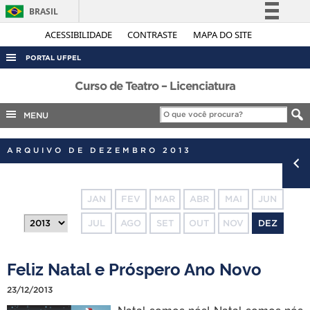
BRASIL
Simplifique!
ACESSIBILIDADE
CONTRASTE
MAPA DO SITE
Comunica BR
PORTAL UFPEL
Participe
ACESSO À INFORMAÇÃO
Curso de Teatro – Licenciatura
Acesso à informação
AUDITORIA
MENU
Legislação
COBALTO
Canais
ARQUIVO DE DEZEMBRO 2013
CONCURSOS
EDITAIS
JAN
FEV
MAR
ABR
MAI
JUN
INTERNACIONAL
JUL
AGO
SET
OUT
NOV
DEZ
OUVIDORIA
PORTARIAS
Feliz Natal e Próspero Ano Novo
TELEFONES
23/12/2013
Natal somos nós! Natal somos nós