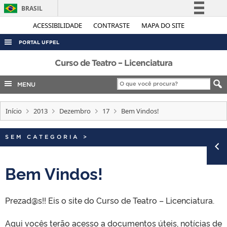
BRASIL
Simplifique!
ACESSIBILIDADE
CONTRASTE
MAPA DO SITE
Comunica BR
PORTAL UFPEL
Participe
ACESSO À INFORMAÇÃO
Curso de Teatro – Licenciatura
Acesso à informação
AUDITORIA
MENU
Legislação
COBALTO
Canais
Início
2013
Dezembro
17
Bem Vindos!
CONCURSOS
EDITAIS
SEM CATEGORIA
>
INTERNACIONAL
OUVIDORIA
Bem Vindos!
PORTARIAS
Prezad@s!! Eis o site do Curso de Teatro – Licenciatura.
TELEFONES
Aqui vocês terão acesso a documentos úteis, notícias de