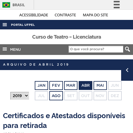
BRASIL
Simplifique!
ACESSIBILIDADE
CONTRASTE
MAPA DO SITE
Comunica BR
PORTAL UFPEL
Participe
ACESSO À INFORMAÇÃO
Curso de Teatro – Licenciatura
Acesso à informação
AUDITORIA
MENU
Legislação
COBALTO
Canais
ARQUIVO DE ABRIL 2019
CONCURSOS
EDITAIS
JAN
FEV
MAR
ABR
MAI
JUN
INTERNACIONAL
JUL
AGO
SET
OUT
NOV
DEZ
OUVIDORIA
PORTARIAS
Certificados e Atestados disponíveis
TELEFONES
para retirada