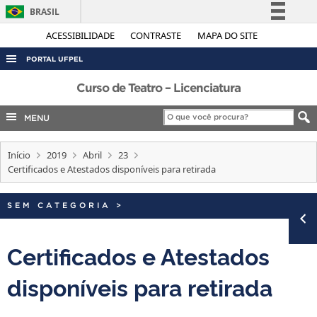
BRASIL
Simplifique!
ACESSIBILIDADE
CONTRASTE
MAPA DO SITE
Comunica BR
PORTAL UFPEL
Participe
ACESSO À INFORMAÇÃO
Curso de Teatro – Licenciatura
Acesso à informação
AUDITORIA
MENU
Legislação
COBALTO
Canais
Início
2019
Abril
23
CONCURSOS
Certificados e Atestados disponíveis para retirada
EDITAIS
INTERNACIONAL
SEM CATEGORIA
>
OUVIDORIA
Certificados e Atestados
PORTARIAS
disponíveis para retirada
TELEFONES