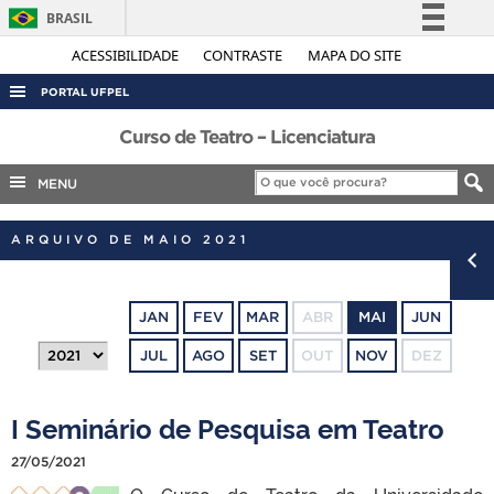
BRASIL
Simplifique!
ACESSIBILIDADE
CONTRASTE
MAPA DO SITE
Comunica BR
PORTAL UFPEL
Participe
ACESSO À INFORMAÇÃO
Curso de Teatro – Licenciatura
Acesso à informação
AUDITORIA
MENU
Legislação
COBALTO
Canais
ARQUIVO DE MAIO 2021
CONCURSOS
EDITAIS
JAN
FEV
MAR
ABR
MAI
JUN
INTERNACIONAL
JUL
AGO
SET
OUT
NOV
DEZ
OUVIDORIA
PORTARIAS
I Seminário de Pesquisa em Teatro
TELEFONES
27/05/2021
O Curso de Teatro da Universidade