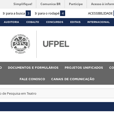
Simplifique!
Comunica BR
Participe
Acesso à infor
Ir para a busca
3
Ir para o rodapé
4
ACESSIBILIDADE
AUDITORIA
COBALTO
CONCURSOS
EDITAIS
INTERNACIONAL
O
DOCUMENTOS E FORMULÁRIOS
PROJETOS UNIFICADOS
CO
FALE CONOSCO
CANAIS DE COMUNICAÇÃO
io de Pesquisa em Teatro