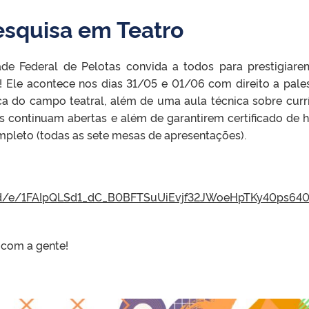
esquisa em Teatro
de Federal de Pelotas convida a todos para prestigiare
 Ele acontece nos dias 31/05 e 01/06 com direito a pales
ca do campo teatral, além de uma aula técnica sobre curr
es continuam abertas e além de garantirem certificado de h
mpleto (todas as sete mesas de apresentações).
/d/e/1FAIpQLSd1_dC_B0BFTSuUiEvjf32JWoeHpTKy40ps640
 com a gente!