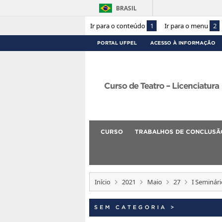
BRASIL
Ir para o conteúdo
1
Ir para o menu
2
PORTAL UFPEL
ACESSO À INFORMAÇÃO
Curso de Teatro – Licenciatura
CURSO
TRABALHOS DE CONCLUSÃ
Início
2021
Maio
27
I Seminár
SEM CATEGORIA
>