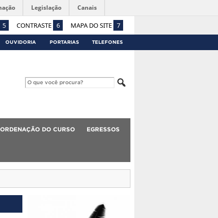
mação
Legislação
Canais
5
CONTRASTE
6
MAPA DO SITE
7
OUVIDORIA
PORTARIAS
TELEFONES
ORDENAÇÃO DO CURSO
EGRESSOS