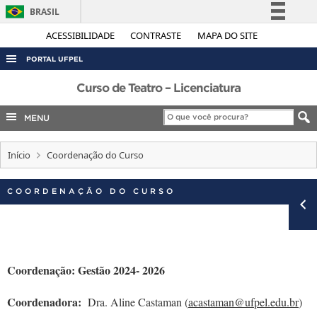
BRASIL
Simplifique!
ACESSIBILIDADE
CONTRASTE
MAPA DO SITE
Comunica BR
PORTAL UFPEL
Participe
ACESSO À INFORMAÇÃO
Curso de Teatro – Licenciatura
Acesso à informação
AUDITORIA
MENU
Legislação
COBALTO
Canais
Início
Coordenação do Curso
CONCURSOS
EDITAIS
COORDENAÇÃO DO CURSO
INTERNACIONAL
OUVIDORIA
PORTARIAS
Coordenação: Gestão 2024- 2026
TELEFONES
Coordenadora:
Dra. Aline Castaman (
acastaman@ufpel.edu.br
)