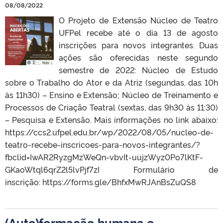
08/08/2022
O Projeto de Extensão Núcleo de Teatro
UFPel recebe até o dia 13 de agosto
inscrições para novos integrantes. Duas
ações são oferecidas neste segundo
semestre de 2022: Núcleo de Estudo
sobre o Trabalho do Ator e da Atriz (segundas, das 10h
às 11h30) – Ensino e Extensão; Núcleo de Treinamento e
Processos de Criação Teatral (sextas, das 9h30 às 11:30)
– Pesquisa e Extensão. Mais informações no link abaixo:
https://ccs2.ufpel.edu.br/wp/2022/08/05/nucleo-de-
teatro-recebe-inscricoes-para-novos-integrantes/?
fbclid=IwAR2RyzgMzWeQn-vbvIt-uujzWyz0Po7lKtF-
GKaoWtql6qrZ2l5lvPjf7zI Formulário de
inscrição: https://forms.gle/BhfxMwRJAnBsZuQS8
(Auto)formação humana e