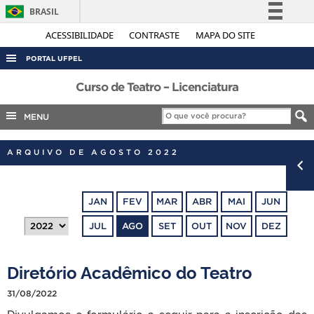
BRASIL
Simplifique!
ACESSIBILIDADE
CONTRASTE
MAPA DO SITE
Comunica BR
PORTAL UFPEL
Participe
ACESSO À INFORMAÇÃO
Curso de Teatro – Licenciatura
Acesso à informação
AUDITORIA
MENU
Legislação
COBALTO
Canais
ARQUIVO DE AGOSTO 2022
CONCURSOS
EDITAIS
JAN
FEV
MAR
ABR
MAI
JUN
INTERNACIONAL
JUL
AGO
SET
OUT
NOV
DEZ
OUVIDORIA
PORTARIAS
Diretório Acadêmico do Teatro
TELEFONES
31/08/2022
Divulgamos o formulário a seguir para a inscrição das