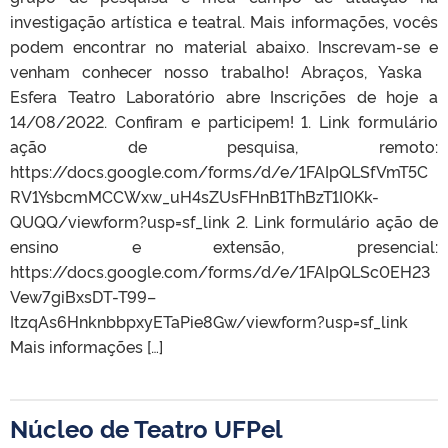
investigação artística e teatral. Mais informações, vocês
podem encontrar no material abaixo. Inscrevam-se e
venham conhecer nosso trabalho! Abraços, Yaska
Esfera Teatro Laboratório abre Inscrições de hoje a
14/08/2022. Confiram e participem! 1. Link formulário
ação de pesquisa, remoto:
https://docs.google.com/forms/d/e/1FAIpQLSfVmT5C
RV1YsbcmMCCWxw_uH4sZUsFHnB1ThBzT1I0Kk-
QUQQ/viewform?usp=sf_link 2. Link formulário ação de
ensino e extensão, presencial:
https://docs.google.com/forms/d/e/1FAIpQLSc0EH23
Vew7giBxsDT-T99–
ItzqAs6HnknbbpxyETaPie8Gw/viewform?usp=sf_link
Mais informações […]
Núcleo de Teatro UFPel