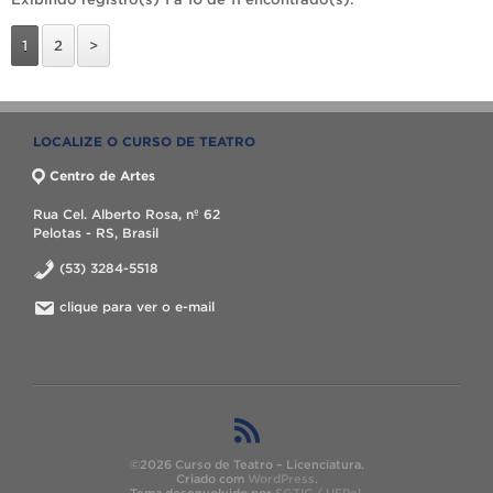
1
2
>
LOCALIZE O CURSO DE TEATRO
Centro de Artes
Rua Cel. Alberto Rosa, nº 62
Pelotas - RS, Brasil
(53) 3284-5518
clique para ver o e-mail
©2026 Curso de Teatro – Licenciatura.
Criado com
WordPress
.
Tema desenvolvido por
SGTIC / UFPel
.