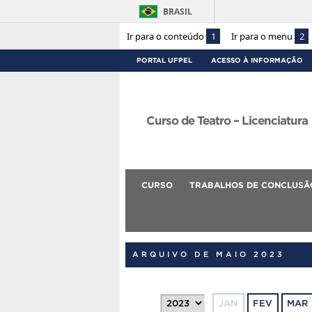
BRASIL
Ir para o conteúdo
1
Ir para o menu
2
PORTAL UFPEL
ACESSO À INFORMAÇÃO
Curso de Teatro – Licenciatura
CURSO
TRABALHOS DE CONCLUSÃ
ARQUIVO DE MAIO 2023
JAN
FEV
MAR