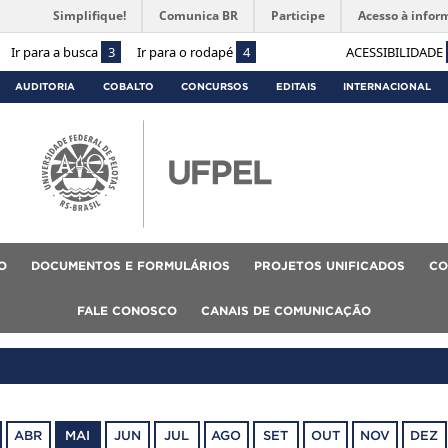
Simplifique!
Comunica BR
Participe
Acesso à infor
Ir para a busca
3
Ir para o rodapé
4
ACESSIBILIDADE
AUDITORIA
COBALTO
CONCURSOS
EDITAIS
INTERNACIONAL
O
DOCUMENTOS E FORMULÁRIOS
PROJETOS UNIFICADOS
CO
FALE CONOSCO
CANAIS DE COMUNICAÇÃO
ABR
MAI
JUN
JUL
AGO
SET
OUT
NOV
DEZ