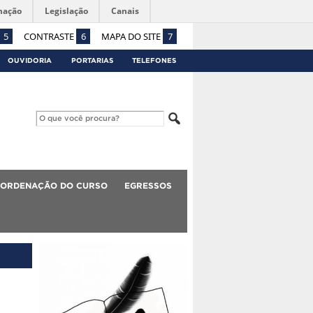
mação
Legislação
Canais
5
CONTRASTE
6
MAPA DO SITE
7
OUVIDORIA
PORTARIAS
TELEFONES
ORDENAÇÃO DO CURSO
EGRESSOS