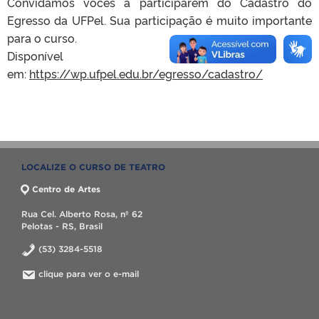
Convidamos vocês a participarem do Cadastro do
Egresso da UFPel. Sua participação é muito importante
para o curso.
Disponível
em:
https://wp.ufpel.edu.br/egresso/cadastro/
LOCALIZE O CURSO DE TEATRO
Centro de Artes
Rua Cel. Alberto Rosa, nº 62
Pelotas - RS, Brasil
(53) 3284-5518
clique para ver o e-mail