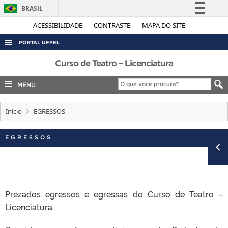
BRASIL
Simplifique!
ACESSIBILIDADE
CONTRASTE
MAPA DO SITE
Comunica BR
PORTAL UFPEL
Participe
ACESSO À INFORMAÇÃO
Curso de Teatro – Licenciatura
Acesso à informação
AUDITORIA
MENU
Legislação
COBALTO
Canais
Início
EGRESSOS
CONCURSOS
EDITAIS
EGRESSOS
INTERNACIONAL
OUVIDORIA
PORTARIAS
Prezados egressos e egressas do Curso de Teatro –
TELEFONES
Licenciatura.