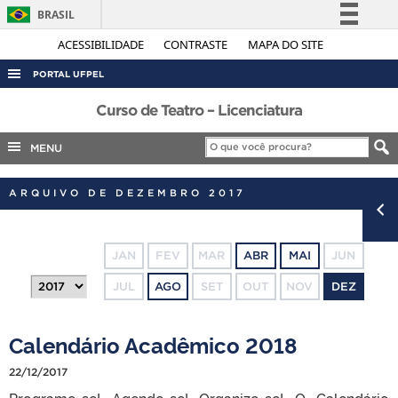
BRASIL
Simplifique!
ACESSIBILIDADE
CONTRASTE
MAPA DO SITE
Comunica BR
PORTAL UFPEL
Participe
ACESSO À INFORMAÇÃO
Curso de Teatro – Licenciatura
Acesso à informação
AUDITORIA
MENU
Legislação
COBALTO
Canais
ARQUIVO DE DEZEMBRO 2017
CONCURSOS
EDITAIS
JAN
FEV
MAR
ABR
MAI
JUN
INTERNACIONAL
JUL
AGO
SET
OUT
NOV
DEZ
OUVIDORIA
PORTARIAS
Calendário Acadêmico 2018
TELEFONES
22/12/2017
Programe-se! Agende-se! Organize-se! O Calendário