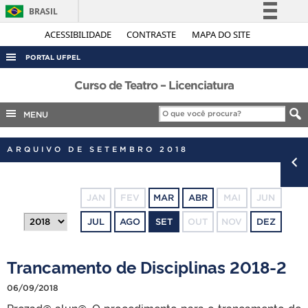
BRASIL
Simplifique!
ACESSIBILIDADE
CONTRASTE
MAPA DO SITE
Comunica BR
PORTAL UFPEL
Participe
ACESSO À INFORMAÇÃO
Curso de Teatro – Licenciatura
Acesso à informação
AUDITORIA
MENU
Legislação
COBALTO
Canais
ARQUIVO DE SETEMBRO 2018
CONCURSOS
EDITAIS
JAN
FEV
MAR
ABR
MAI
JUN
INTERNACIONAL
JUL
AGO
SET
OUT
NOV
DEZ
OUVIDORIA
PORTARIAS
Trancamento de Disciplinas 2018-2
TELEFONES
06/09/2018
Prezad@ alun@, O procedimento para o trancamento de