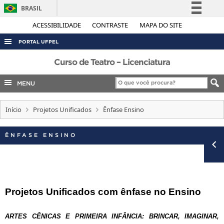
BRASIL
Simplifique!
ACESSIBILIDADE
CONTRASTE
MAPA DO SITE
Comunica BR
PORTAL UFPEL
Participe
ACESSO À INFORMAÇÃO
Curso de Teatro – Licenciatura
Acesso à informação
AUDITORIA
MENU
Legislação
COBALTO
Canais
Início
Projetos Unificados
Ênfase Ensino
CONCURSOS
EDITAIS
ÊNFASE ENSINO
INTERNACIONAL
OUVIDORIA
PORTARIAS
Projetos Unificados com ênfase no Ensino
TELEFONES
ARTES CÊNICAS E PRIMEIRA INFÂNCIA: BRINCAR, IMAGINAR,