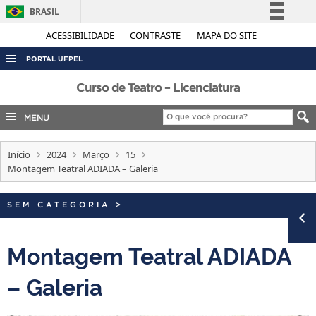
BRASIL
Simplifique!
ACESSIBILIDADE
CONTRASTE
MAPA DO SITE
Comunica BR
PORTAL UFPEL
Participe
ACESSO À INFORMAÇÃO
Curso de Teatro – Licenciatura
Acesso à informação
AUDITORIA
MENU
Legislação
COBALTO
Canais
Início
2024
Março
15
CONCURSOS
Montagem Teatral ADIADA – Galeria
EDITAIS
INTERNACIONAL
SEM CATEGORIA
>
OUVIDORIA
Montagem Teatral ADIADA
PORTARIAS
– Galeria
TELEFONES