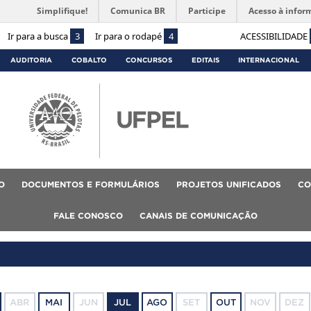
Simplifique!
Comunica BR
Participe
Acesso à infor
Ir para a busca
3
Ir para o rodapé
4
ACESSIBILIDADE
AUDITORIA
COBALTO
CONCURSOS
EDITAIS
INTERNACIONAL
O
DOCUMENTOS E FORMULÁRIOS
PROJETOS UNIFICADOS
CO
FALE CONOSCO
CANAIS DE COMUNICAÇÃO
ABR
MAI
JUN
JUL
AGO
SET
OUT
NOV
DEZ