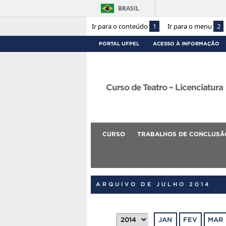
BRASIL
Ir para o conteúdo
1
Ir para o menu
2
PORTAL UFPEL
ACESSO À INFORMAÇÃO
Curso de Teatro – Licenciatura
CURSO
TRABALHOS DE CONCLUSÃ
ARQUIVO DE JULHO 2014
JAN
FEV
MAR