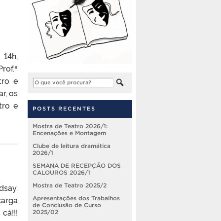
 14h,
rof.ª
tro e
ar, os
tro e
POSTS RECENTES
Mostra de Teatro 2026/1:
Encenações e Montagem
Clube de leitura dramática
2026/1
SEMANA DE RECEPÇÃO DOS
CALOUROS 2026/1
dsay.
Mostra de Teatro 2025/2
carga
Apresentações dos Trabalhos
de Conclusão de Curso
cá!!!
2025/02