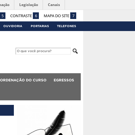
mação
Legislação
Canais
5
CONTRASTE
6
MAPA DO SITE
7
OUVIDORIA
PORTARIAS
TELEFONES
ORDENAÇÃO DO CURSO
EGRESSOS