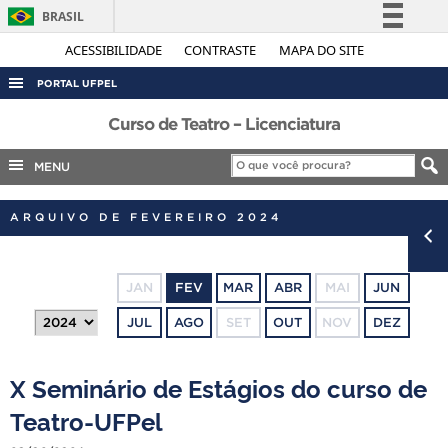
BRASIL
Simplifique!
ACESSIBILIDADE
CONTRASTE
MAPA DO SITE
Comunica BR
PORTAL UFPEL
Participe
ACESSO À INFORMAÇÃO
Curso de Teatro – Licenciatura
Acesso à informação
AUDITORIA
MENU
Legislação
COBALTO
Canais
ARQUIVO DE FEVEREIRO 2024
CONCURSOS
EDITAIS
JAN
FEV
MAR
ABR
MAI
JUN
INTERNACIONAL
JUL
AGO
SET
OUT
NOV
DEZ
OUVIDORIA
PORTARIAS
X Seminário de Estágios do curso de
TELEFONES
Teatro-UFPel