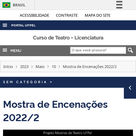
BRASIL
Simplifique!
ACESSIBILIDADE
CONTRASTE
MAPA DO SITE
Comunica BR
PORTAL UFPEL
Participe
ACESSO À INFORMAÇÃO
Curso de Teatro – Licenciatura
Acesso à informação
AUDITORIA
MENU
Legislação
COBALTO
Canais
Início
2023
Maio
10
Mostra de Encenações 2022/2
CONCURSOS
EDITAIS
SEM CATEGORIA
>
INTERNACIONAL
OUVIDORIA
Mostra de Encenações
PORTARIAS
2022/2
TELEFONES