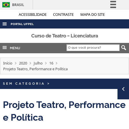
BRASIL
Simplifique!
ACESSIBILIDADE
CONTRASTE
MAPA DO SITE
Comunica BR
PORTAL UFPEL
Participe
ACESSO À INFORMAÇÃO
Curso de Teatro – Licenciatura
Acesso à informação
AUDITORIA
MENU
Legislação
COBALTO
Canais
Início
2020
Julho
16
CONCURSOS
Projeto Teatro, Performance e Política
EDITAIS
INTERNACIONAL
SEM CATEGORIA
>
OUVIDORIA
Projeto Teatro, Performance
PORTARIAS
e Política
TELEFONES