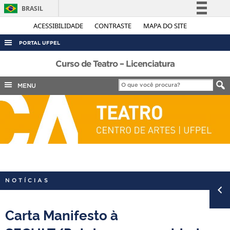
BRASIL
Simplifique!
ACESSIBILIDADE
CONTRASTE
MAPA DO SITE
Comunica BR
PORTAL UFPEL
Participe
ACESSO À INFORMAÇÃO
Curso de Teatro – Licenciatura
Acesso à informação
AUDITORIA
MENU
Legislação
COBALTO
Canais
CONCURSOS
EDITAIS
INTERNACIONAL
OUVIDORIA
NOTÍCIAS
PORTARIAS
TELEFONES
Carta Manifesto à