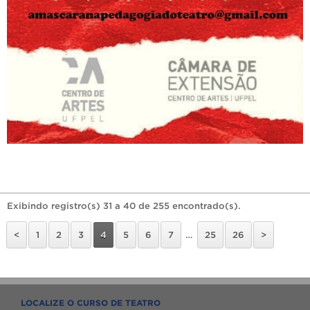
Exibindo registro(s) 31 a 40 de 255 encontrado(s).
<
1
2
3
4
5
6
7
…
25
26
>
LOCALIZE O CURSO DE TEATRO