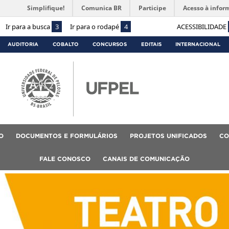
Simplifique!
Comunica BR
Participe
Acesso à infor
Ir para a busca
3
Ir para o rodapé
4
ACESSIBILIDADE
AUDITORIA
COBALTO
CONCURSOS
EDITAIS
INTERNACIONAL
O
DOCUMENTOS E FORMULÁRIOS
PROJETOS UNIFICADOS
CO
FALE CONOSCO
CANAIS DE COMUNICAÇÃO