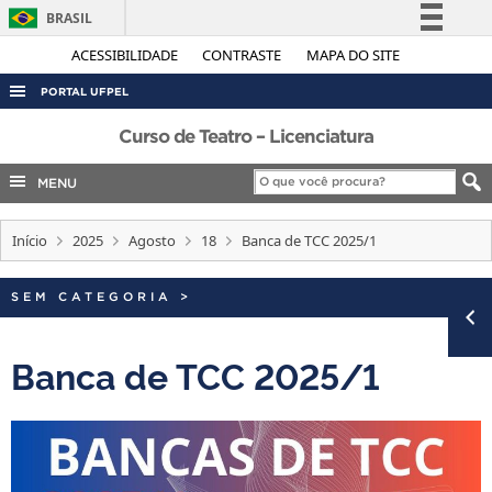
BRASIL
Simplifique!
ACESSIBILIDADE
CONTRASTE
MAPA DO SITE
Comunica BR
PORTAL UFPEL
Participe
ACESSO À INFORMAÇÃO
Curso de Teatro – Licenciatura
Acesso à informação
AUDITORIA
MENU
Legislação
COBALTO
Canais
Início
2025
Agosto
18
Banca de TCC 2025/1
CONCURSOS
EDITAIS
SEM CATEGORIA
>
INTERNACIONAL
OUVIDORIA
Banca de TCC 2025/1
PORTARIAS
TELEFONES