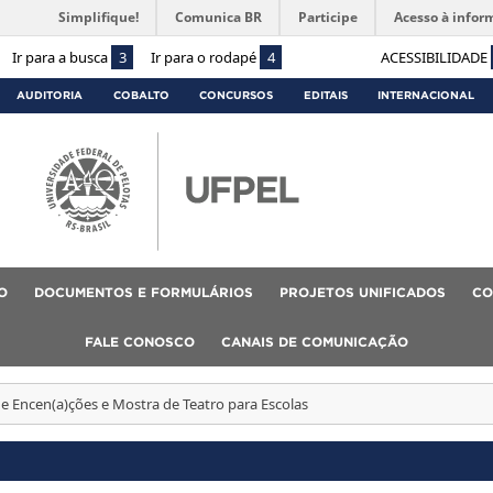
Simplifique!
Comunica BR
Participe
Acesso à infor
Ir para a busca
3
Ir para o rodapé
4
ACESSIBILIDADE
AUDITORIA
COBALTO
CONCURSOS
EDITAIS
INTERNACIONAL
O
DOCUMENTOS E FORMULÁRIOS
PROJETOS UNIFICADOS
CO
FALE CONOSCO
CANAIS DE COMUNICAÇÃO
e Encen(a)ções e Mostra de Teatro para Escolas