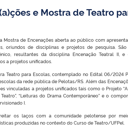
a)ções e Mostra de Teatro pa
 a Mostra de Encenações aberta ao público com apresent
s, oriundos de disciplinas
e projetos de pesquisa. São
ico, resultantes da disciplina Encenação Teatral II, e
s a projetos unificados.
ra Teatro para Escolas, contemplado no Edital 06/2024 
escolas da rede pública de Pelotas/RS. Além das Encenaçõ
s vinculadas a projetos unificados tais como o Projeto “At
 de Teatro”, “Leituras do Drama Contemporâneo” e o compo
rvisionado I.
treitar os laços com a comunidade pelotense por me
ísticas produzidas no contexto do Curso de Teatro/UFPel.