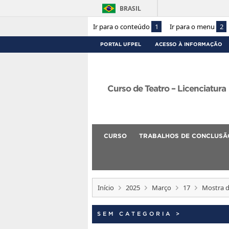
BRASIL
Ir para o conteúdo
1
Ir para o menu
2
PORTAL UFPEL
ACESSO À INFORMAÇÃO
Curso de Teatro – Licenciatura
CURSO
TRABALHOS DE CONCLUSÃ
Início
2025
Março
17
Mostra d
SEM CATEGORIA
>