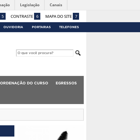
mação
Legislação
Canais
5
CONTRASTE
6
MAPA DO SITE
7
OUVIDORIA
PORTARIAS
TELEFONES
ORDENAÇÃO DO CURSO
EGRESSOS