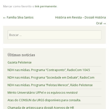
Marcar como favorito o
link permanente
.
Navegação
←
Família Silva Santos
História em Revista – Dossiê História
de
Oral
→
Posts
Pesquisa
Últimas notícias
Gazeta Pelotense
NDH nas mídias. Programa “Contraponto”, RadioCom 104.5
NDH nas mídias. Programa “Sociedade em Debate”, RadioCom
NDH nas mídias. Programa “Pelotas Merece”, Rádio Pelotense
Mérito Universitário UFPel e os equívocos revistos!
Atas do CONSUN da URGS disponíveis para consulta.
Chamada de artigos para dossiê Acervos de HR