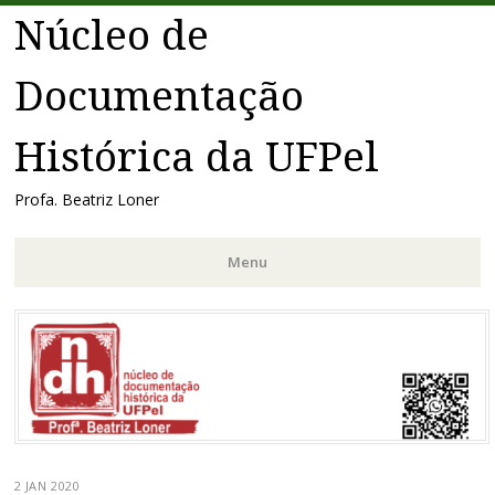
Núcleo de
Documentação
Histórica da UFPel
Profa. Beatriz Loner
Menu
Pular
para
o
conteúdo
2 JAN 2020