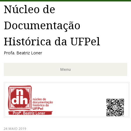
Núcleo de
Documentação
Histórica da UFPel
Profa. Beatriz Loner
Menu
Pular
para
o
conteúdo
24 MAIO 2019