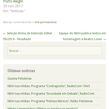
Porto Alegre
29 nov 2017
Em "Notícias"
Marcar como favorito o
link permanente
.
Navegação
←
Seleção Bolsa de Extensão Edital
Equipe do NDH publica textos em
de
05/2019 – Resultado
homenagem à Beatriz Loner
→
Posts
Pesquisa
Últimas notícias
Gazeta Pelotense
NDH nas mídias. Programa “Contraponto”, RadioCom 104.5
NDH nas mídias. Programa “Sociedade em Debate”, RadioCom
NDH nas mídias. Programa “Pelotas Merece”, Rádio Pelotense
Mérito Universitário UFPel e os equívocos revistos!