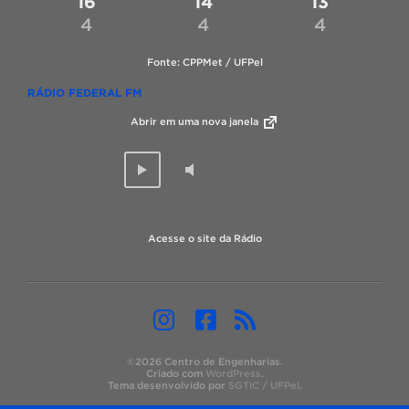
16
14
13
4
4
4
Fonte: CPPMet / UFPel
RÁDIO FEDERAL FM
Abrir em uma nova janela
Acesse o site da Rádio
©2026 Centro de Engenharias.
Criado com
WordPress
.
Tema desenvolvido por
SGTIC / UFPel
.