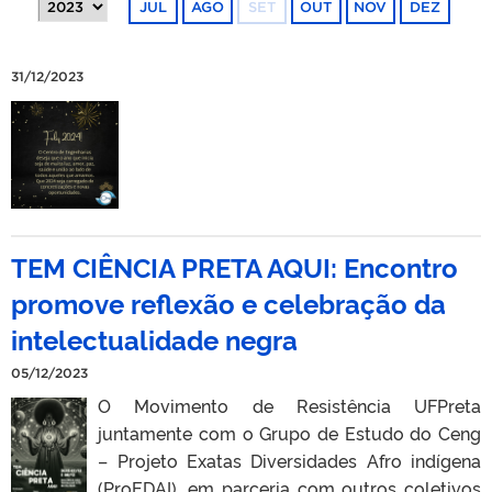
JUL
AGO
SET
OUT
NOV
DEZ
31/12/2023
TEM CIÊNCIA PRETA AQUI: Encontro
promove reflexão e celebração da
intelectualidade negra
05/12/2023
O Movimento de Resistência UFPreta
juntamente com o Grupo de Estudo do Ceng
– Projeto Exatas Diversidades Afro indígena
(ProEDAI), em parceria com outros coletivos