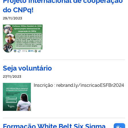
do CNPq!
29/11/2023
Seja voluntário
27/11/2023
Inscrição : rebrand.ly/inscricaoESFBr2024
Formação White Belt Six Sigma