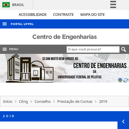
BRASIL
Simplifique!
ACESSIBILIDADE
CONTRASTE
MAPA DO SITE
Comunica BR
PORTAL UFPEL
Participe
ACESSO À INFORMAÇÃO
Centro de Engenharias
Acesso à informação
AUDITORIA
Legislação
MENU
COBALTO
Canais
CONCURSOS
EDITAIS
INTERNACIONAL
OUVIDORIA
Início
CEng
Conselho
Prestação de Contas
2019
PORTARIAS
TELEFONES
2019