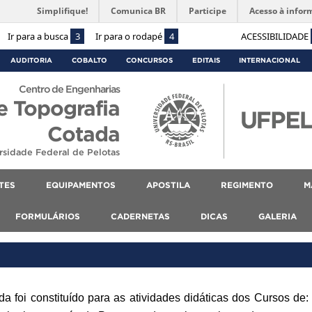
Simplifique!
Comunica BR
Participe
Acesso à infor
Ir para a busca
3
Ir para o rodapé
4
ACESSIBILIDADE
AUDITORIA
COBALTO
CONCURSOS
EDITAIS
INTERNACIONAL
Centro de Engenharias
e Topografia
Cotada
rsidade Federal de Pelotas
TES
EQUIPAMENTOS
APOSTILA
REGIMENTO
M
FORMULÁRIOS
CADERNETAS
DICAS
GALERIA
a foi constituído para as atividades didáticas dos Cursos de