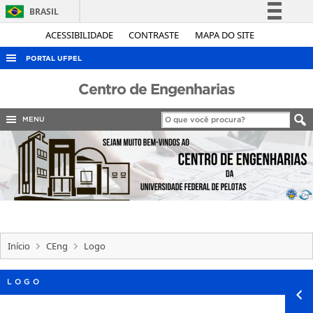
BRASIL
Simplifique!
ACESSIBILIDADE
CONTRASTE
MAPA DO SITE
Comunica BR
PORTAL UFPEL
Participe
ACESSO À INFORMAÇÃO
Centro de Engenharias
Acesso à informação
AUDITORIA
Legislação
MENU
COBALTO
Canais
CONCURSOS
EDITAIS
INTERNACIONAL
OUVIDORIA
Início
CEng
Logo
PORTARIAS
TELEFONES
LOGO