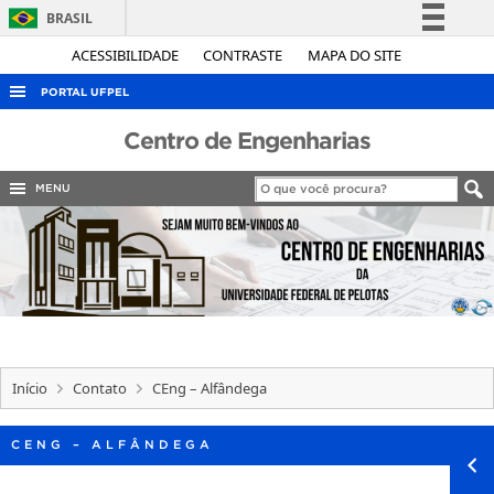
BRASIL
Simplifique!
ACESSIBILIDADE
CONTRASTE
MAPA DO SITE
Comunica BR
PORTAL UFPEL
Participe
ACESSO À INFORMAÇÃO
Centro de Engenharias
Acesso à informação
AUDITORIA
Legislação
MENU
COBALTO
Canais
CONCURSOS
EDITAIS
INTERNACIONAL
OUVIDORIA
Início
Contato
CEng – Alfândega
PORTARIAS
TELEFONES
CENG – ALFÂNDEGA