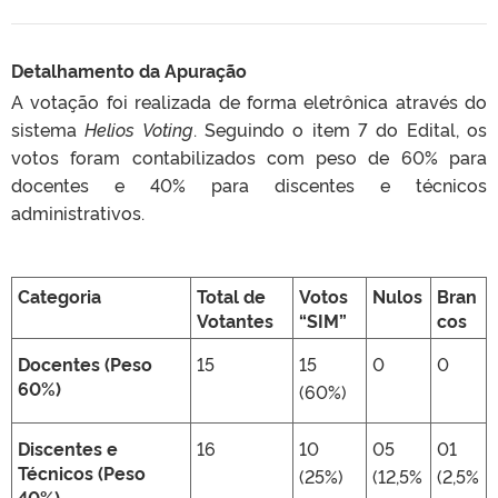
Detalhamento da Apuração
A votação foi realizada de forma eletrônica através do
sistema
Helios Voting
.
Seguindo o item 7 do Edital, os
votos foram contabilizados com peso de 60% para
docentes e 40% para discentes e técnicos
administrativos
.
Categoria
Total de
Votos
Nulos
Bran
Votantes
“SIM”
cos
Docentes (Peso
15
15
0
0
60%)
(60%)
Discentes e
16
10
05
01
Técnicos (Peso
(25%)
(12,5%
(2,5%
40%)