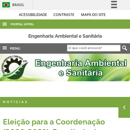
BRASIL
Simplifique!
ACESSIBILIDADE
CONTRASTE
MAPA DO SITE
Comunica BR
PORTAL UFPEL
Participe
ACESSO À INFORMAÇÃO
Engenharia Ambiental e Sanitária
Acesso à informação
AUDITORIA
MENU
Legislação
COBALTO
Canais
CONCURSOS
EDITAIS
INTERNACIONAL
OUVIDORIA
NOTÍCIAS
PORTARIAS
TELEFONES
Eleição para a Coordenação