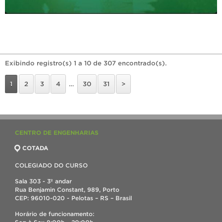
Exibindo registro(s) 1 a 10 de 307 encontrado(s).
1
2
3
4
…
30
31
>
CENTRO DE ENGENHARIAS
COTADA
COLEGIADO DO CURSO
Sala 303 - 3º andar
Rua Benjamin Constant, 989, Porto
CEP: 96010-020 - Pelotas – RS – Brasil
Horário de funcionamento: