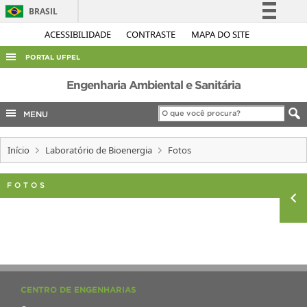
BRASIL
Simplifique!
ACESSIBILIDADE
CONTRASTE
MAPA DO SITE
Comunica BR
PORTAL UFPEL
Participe
ACESSO À INFORMAÇÃO
Engenharia Ambiental e Sanitária
Acesso à informação
AUDITORIA
MENU
Legislação
COBALTO
Canais
Início
Laboratório de Bioenergia
Fotos
CONCURSOS
EDITAIS
FOTOS
INTERNACIONAL
OUVIDORIA
PORTARIAS
TELEFONES
CENTRO DE ENGENHARIAS