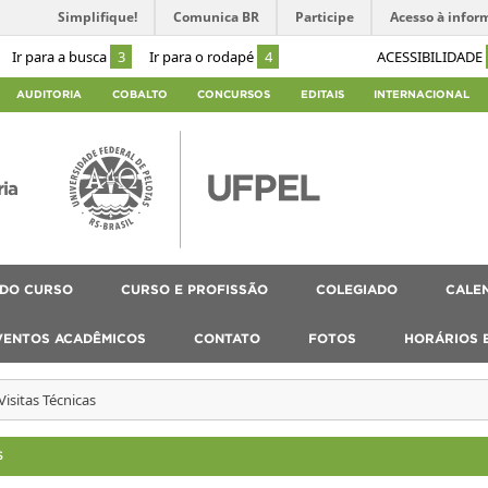
Simplifique!
Comunica BR
Participe
Acesso à infor
Ir para a busca
3
Ir para o rodapé
4
ACESSIBILIDADE
AUDITORIA
COBALTO
CONCURSOS
EDITAIS
INTERNACIONAL
ria
 DO CURSO
CURSO E PROFISSÃO
COLEGIADO
CALEN
VENTOS ACADÊMICOS
CONTATO
FOTOS
HORÁRIOS 
Visitas Técnicas
S